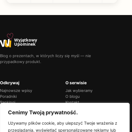
♡
w
u
Wyjątkowy
Upominek
Blog o prezentach, w których liczy się myśl — nie
przypadkowy produkt.
Odkrywaj
O serwisie
Najnowsze wpisy
Jak wybieramy
Poradniki
O blogu
Rankingi
Kontakt
Kalendarz okazji
Prywatność
Cenimy Twoją prywatność.
Używamy plików cookie, aby ulepszyć Twoje wrażenia z
przeglądania, wyświetlać spersonalizowane reklamy lub