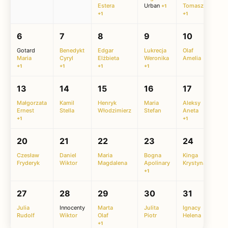
Estera
Urban
Tomasz
Aur
+1
+1
+1
6
7
8
9
10
11
Gotard
Benedykt
Edgar
Lukrecja
Olaf
Be
Maria
Cyryl
Elżbieta
Weronika
Amelia
Olg
+1
+1
+1
+1
13
14
15
16
17
1
Małgorzata
Kamil
Henryk
Maria
Aleksy
Kam
Ernest
Stella
Włodzimierz
Stefan
Aneta
Rob
+1
+1
+1
20
21
22
23
24
2
Czesław
Daniel
Maria
Bogna
Kinga
Ja
Fryderyk
Wiktor
Magdalena
Apolinary
Krystyna
Krz
+1
27
28
29
30
31
Julia
Innocenty
Marta
Julita
Ignacy
Rudolf
Wiktor
Olaf
Piotr
Helena
+1