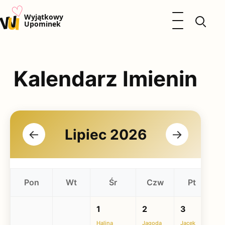
♡
w
u
Otwórz menu
Wyjątkowy
Upominek
Prezenty
Dzieci
Kalendarz Imienin
Kalendarz Imienin
Kobieta
Mężczyzna
Okazje
Katalog prezentów
Polityka prywatności
Lipiec 2026
←
→
Pon
Wt
Śr
Czw
Pt
1
2
3
4
Halina
Jagoda
Jacek
Elż