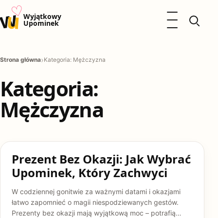
♡
w
u
Otwórz menu
Wyjątkowy
Upominek
Prezenty
Strona główna
Kategoria: Mężczyzna
Dzieci
Kalendarz Imienin
Kategoria:
Kobieta
Mężczyzna
Mężczyzna
Okazje
Katalog prezentów
Polityka prywatności
KOBIETA
Prezent Bez Okazji: Jak Wybrać
Upominek, Który Zachwyci
W codziennej gonitwie za ważnymi datami i okazjami
łatwo zapomnieć o magii niespodziewanych gestów.
Prezenty bez okazji mają wyjątkową moc – potrafią…