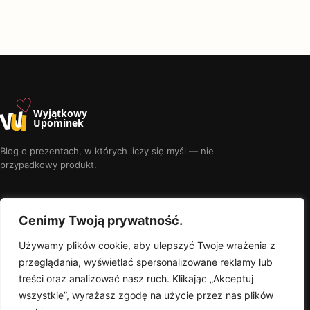
♡
w
u
Wyjątkowy
Upominek
Blog o prezentach, w których liczy się myśl — nie
przypadkowy produkt.
Odkrywaj
O serwisie
Cenimy Twoją prywatność.
Najnowsze wpisy
Jak wybieramy
Używamy plików cookie, aby ulepszyć Twoje wrażenia z
Poradniki
O blogu
Rankingi
Kontakt
przeglądania, wyświetlać spersonalizowane reklamy lub
Kalendarz okazji
Prywatność
treści oraz analizować nasz ruch. Klikając „Akceptuj
wszystkie”, wyrażasz zgodę na użycie przez nas plików