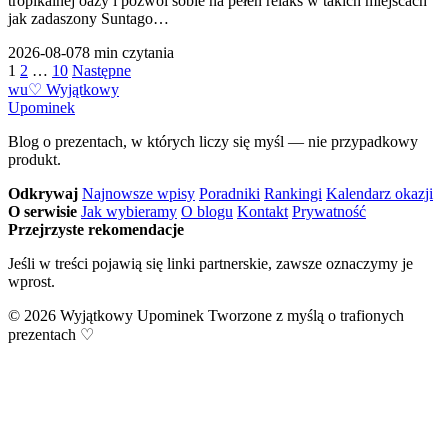
tropikalnej oazy i pozwól sobie na pełen relaks w takich miejscach
jak zadaszony Suntago…
2026-08-07
8 min czytania
Stronicowanie
1
2
…
10
Następne
w
u
♡
Wyjątkowy
wpisów
Upominek
Blog o prezentach, w których liczy się myśl — nie przypadkowy
produkt.
Odkrywaj
Najnowsze wpisy
Poradniki
Rankingi
Kalendarz okazji
O serwisie
Jak wybieramy
O blogu
Kontakt
Prywatność
Przejrzyste rekomendacje
Jeśli w treści pojawią się linki partnerskie, zawsze oznaczymy je
wprost.
© 2026 Wyjątkowy Upominek
Tworzone z myślą o trafionych
prezentach ♡