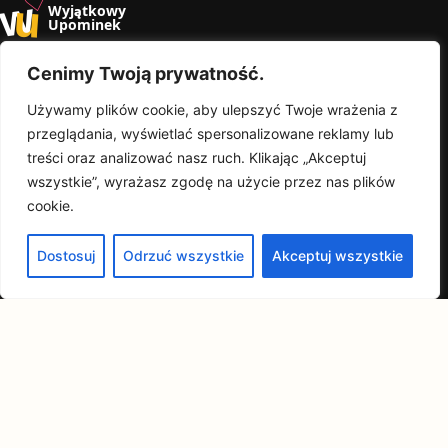
w
u
Wyjątkowy
Upominek
Blog o prezentach, w których liczy się myśl — nie
Cenimy Twoją prywatność.
przypadkowy produkt.
Używamy plików cookie, aby ulepszyć Twoje wrażenia z
przeglądania, wyświetlać spersonalizowane reklamy lub
Odkrywaj
O serwisie
treści oraz analizować nasz ruch. Klikając „Akceptuj
wszystkie”, wyrażasz zgodę na użycie przez nas plików
Najnowsze wpisy
Jak wybieramy
Poradniki
O blogu
cookie.
Rankingi
Kontakt
Kalendarz okazji
Prywatność
Dostosuj
Odrzuć wszystkie
Akceptuj wszystkie
Przejrzyste rekomendacje
Jeśli w treści pojawią się linki partnerskie,
zawsze oznaczymy je wprost.