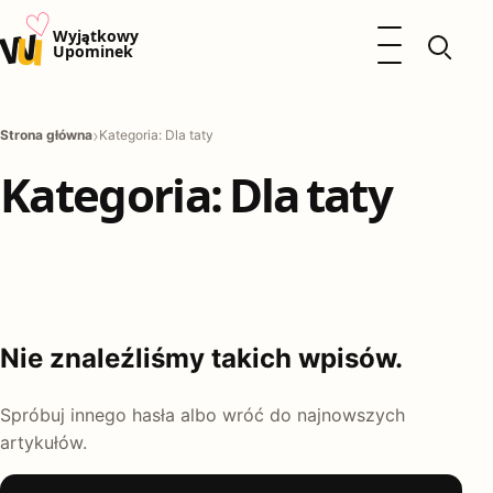
♡
w
u
Otwórz menu
Wyjątkowy
Upominek
Prezenty
Strona główna
Kategoria: Dla taty
Dzieci
Kalendarz Imienin
Kategoria:
Dla taty
Kobieta
Mężczyzna
Okazje
Katalog prezentów
Polityka prywatności
Nie znaleźliśmy takich wpisów.
Spróbuj innego hasła albo wróć do najnowszych
artykułów.