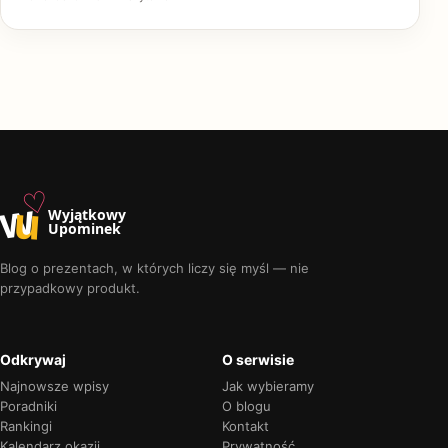
♡
w
u
Wyjątkowy
Upominek
Blog o prezentach, w których liczy się myśl — nie
przypadkowy produkt.
Odkrywaj
O serwisie
Najnowsze wpisy
Jak wybieramy
Poradniki
O blogu
Rankingi
Kontakt
Kalendarz okazji
Prywatność