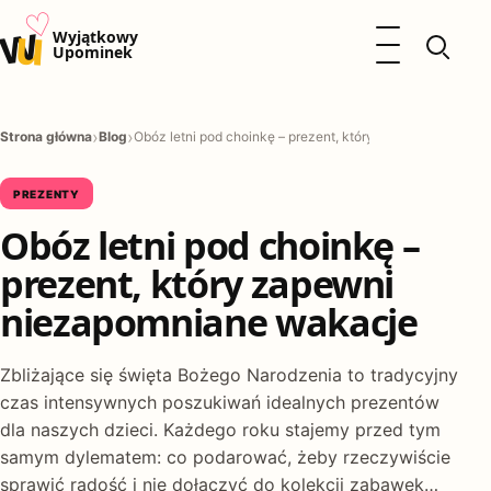
♡
w
u
Otwórz menu
Wyjątkowy
Upominek
Prezenty
Dzieci
Strona główna
Blog
Obóz letni pod choinkę – prezent, który zapewni niezap
Kalendarz Imienin
Kobieta
PREZENTY
Mężczyzna
Obóz letni pod choinkę –
Okazje
Katalog prezentów
prezent, który zapewni
Polityka prywatności
niezapomniane wakacje
Zbliżające się święta Bożego Narodzenia to tradycyjny
czas intensywnych poszukiwań idealnych prezentów
dla naszych dzieci. Każdego roku stajemy przed tym
samym dylematem: co podarować, żeby rzeczywiście
sprawić radość i nie dołączyć do kolekcji zabawek…