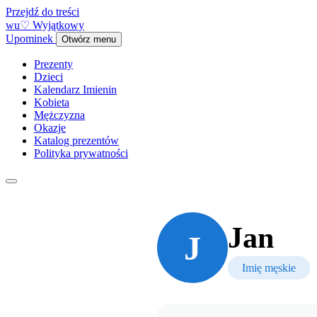
Przejdź do treści
w
u
♡
Wyjątkowy
Upominek
Otwórz menu
Prezenty
Dzieci
Kalendarz Imienin
Kobieta
Mężczyzna
Okazje
Katalog prezentów
Polityka prywatności
Jan
J
Imię męskie