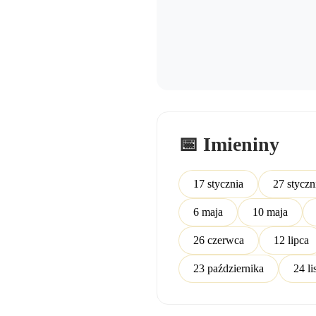
📅 Imieniny
17 stycznia
27 styczn
6 maja
10 maja
26 czerwca
12 lipca
23 października
24 li