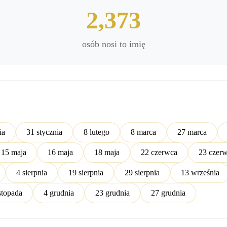
2,373
osób nosi to imię
ia
31 stycznia
8 lutego
8 marca
27 marca
15 maja
16 maja
18 maja
22 czerwca
23 czer
4 sierpnia
19 sierpnia
29 sierpnia
13 września
stopada
4 grudnia
23 grudnia
27 grudnia