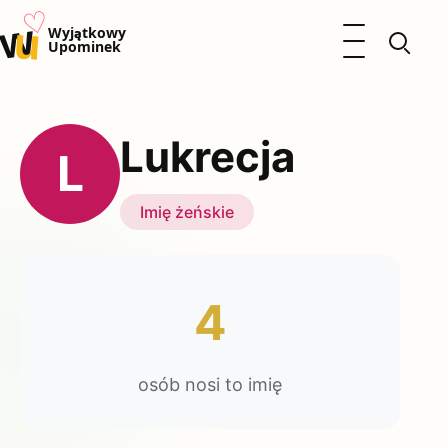
♡
w
u
Otwórz menu
Wyjątkowy
Upominek
Prezenty
Dzieci
Lukrecja
Kalendarz Imienin
L
Kobieta
Mężczyzna
Imię żeńskie
Okazje
Katalog prezentów
Polityka prywatności
4
osób nosi to imię