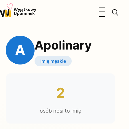
♡
w
u
Otwórz menu
Wyjątkowy
Upominek
Prezenty
Dzieci
Apolinary
Kalendarz Imienin
A
Kobieta
Mężczyzna
Imię męskie
Okazje
Katalog prezentów
Polityka prywatności
2
osób nosi to imię