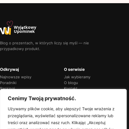
♡
w
u
Wyjątkowy
Upominek
Blog o prezentach, w których liczy się myśl — nie
przypadkowy produkt.
Odkrywaj
O serwisie
Najnowsze wpisy
Jak wybieramy
Poradniki
O blogu
Rankingi
Kontakt
Kalendarz okazji
Prywatność
Cenimy Twoją prywatność.
Używamy plików cookie, aby ulepszyć Twoje wrażenia z
przeglądania, wyświetlać spersonalizowane reklamy lub
Przejrzyste rekomendacje
treści oraz analizować nasz ruch. Klikając „Akceptuj
Jeśli w treści pojawią się linki partnerskie,