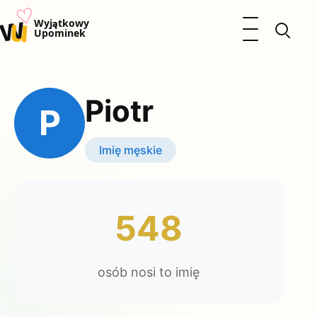
♡
w
u
Otwórz menu
Wyjątkowy
Upominek
Prezenty
Dzieci
Piotr
Kalendarz Imienin
P
Kobieta
Mężczyzna
Imię męskie
Okazje
Katalog prezentów
Polityka prywatności
548
osób nosi to imię