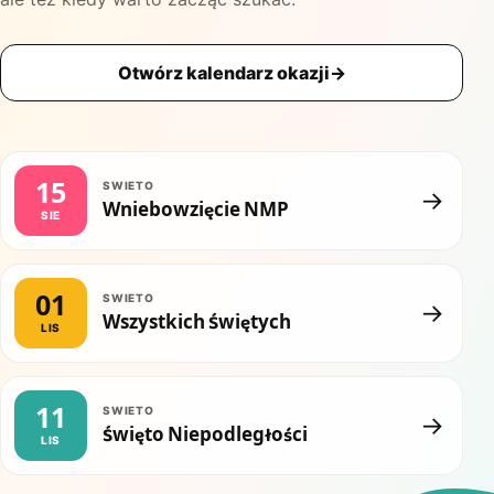
Otwórz kalendarz okazji
→
15
SWIETO
→
Wniebowzięcie NMP
SIE
01
SWIETO
→
Wszystkich Świętych
LIS
11
SWIETO
→
Święto Niepodległości
LIS