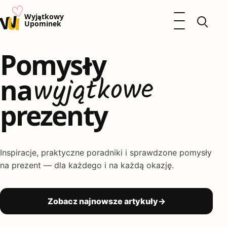
♡
w
u
Otwórz menu
Wyjątkowy
Upominek
Pomysły
Prezenty
Dzieci
wyjątkowe
Kalendarz Imienin
na
Kobieta
Mężczyzna
prezenty
Okazje
Katalog prezentów
Polityka prywatności
Inspiracje, praktyczne poradniki i sprawdzone pomysły
na prezent — dla każdego i na każdą okazję.
Zobacz najnowsze artykuły
→