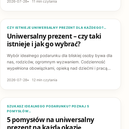
2026-07-28
11 min czytania
PREZENTY
CZY ISTNIEJE UNIWERSALNY PREZENT DLA KAŻDEGO?…
Uniwersalny prezent – czy taki
istnieje i jak go wybrać?
Wybór idealnego podarunku dla bliskiej osoby bywa dla
nas, rodziców, ogromnym wyzwaniem. Codzienność
wypełniona obowiązkami, opieką nad dziećmi i pracą…
2026-07-28
12 min czytania
PREZENTY
SZUKASZ IDEALNEGO PODARUNKU? POZNAJ 5
POMYSŁÓW…
5 pomysłów na uniwersalny
prezent na każdą okazję