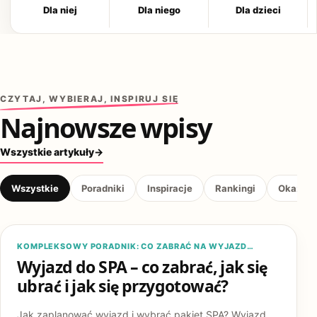
Dla niej
Dla niego
Dla dzieci
CZYTAJ, WYBIERAJ, INSPIRUJ SIĘ
Najnowsze wpisy
Wszystkie artykuły
→
Wszystkie
Poradniki
Inspiracje
Rankingi
Okazje
PREZENTY
KOMPLEKSOWY PORADNIK: CO ZABRAĆ NA WYJAZD…
Wyjazd do SPA – co zabrać, jak się
ubrać i jak się przygotować?
Jak zaplanować wyjazd i wybrać pakiet SPA? Wyjazd