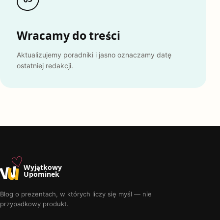
Wracamy do treści
Aktualizujemy poradniki i jasno oznaczamy datę
ostatniej redakcji.
♡
w
u
Wyjątkowy
Upominek
Blog o prezentach, w których liczy się myśl — nie
przypadkowy produkt.