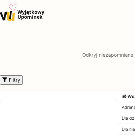
♡
w
u
Wyjątkowy
Upominek
Odkryj niezapomniane 
Filtry
Wsz
Adrena
Dla dz
Dla ni