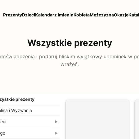
Prezenty
Dzieci
Kalendarz Imienin
Kobieta
Mężczyzna
Okazje
Kata
Wszystkie prezenty
doświadczenia i podaruj bliskim wyjątkowy upominek w p
wrażeń.
ystkie prezenty
lina i Wyzwania
ieci
▶
ego
▶