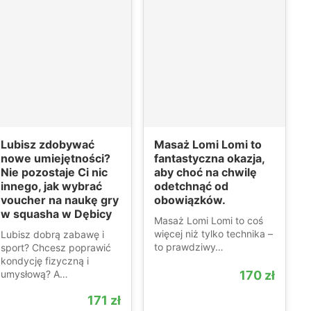
Lubisz zdobywać
Masaż Lomi Lomi to
nowe umiejętności?
fantastyczna okazja,
Nie pozostaje Ci nic
aby choć na chwilę
innego, jak wybrać
odetchnąć od
voucher na naukę gry
obowiązków.
w squasha w Dębicy
Masaż Lomi Lomi to coś
więcej niż tylko technika –
Lubisz dobrą zabawę i
to prawdziwy…
sport? Chcesz poprawić
kondycję fizyczną i
umysłową? A…
170 zł
171 zł