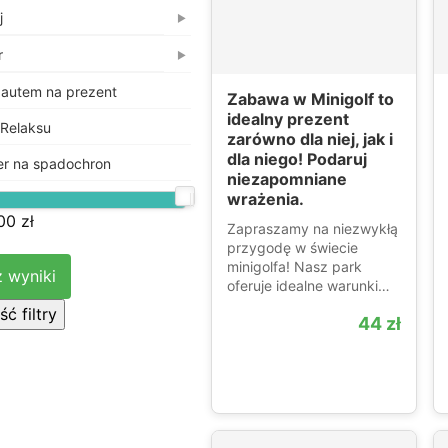
j
▶
r
▶
autem na prezent
Zabawa w Minigolf to
idealny prezent
 Relaksu
zarówno dla niej, jak i
dla niego! Podaruj
er na spadochron
niezapomniane
wrażenia.
00 zł
Zapraszamy na niezwykłą
przygodę w świecie
minigolfa! Nasz park
 wyniki
oferuje idealne warunki…
ć filtry
44 zł