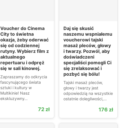
Voucher do Cinema
Daj się skusić
City to świetna
naszemu wspniałemu
okazja, żeby oderwać
voucherowi tajski
się od codziennej
masaż pleców, głowy
rutyny. Wybierz film z
i twarzy. Pozwól, aby
aktualnego
doświadczeni
repertuaru i odpręż
specjaliści pomogli Ci
się w sali kinowej.
się zrelaksować i
pozbyć się bólu!
Zapraszamy do odkrycia
fascynującego świata
Tajski masaż pleców,
sztuki i kultury w
głowy i twarzy jest
Multikinie! Nasz
odpowiedzią na wszystkie
ekskluzywny…
ostatnie dolegliwości,…
72 zł
176 zł