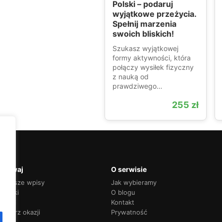
Polski – podaruj
wyjątkowe przeżycia.
Spełnij marzenia
swoich bliskich!
Szukasz wyjątkowej
formy aktywności, która
połączy wysiłek fizyczny
z nauką od
prawdziwego…
255 zł
krywaj
O serwisie
jnowsze wpisy
Jak wybieramy
adniki
O blogu
nkingi
Kontakt
endarz okazji
Prywatność