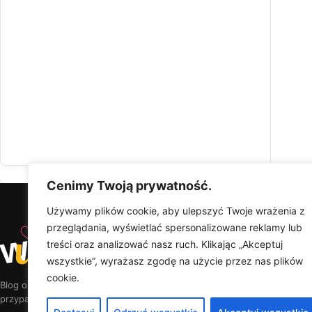
Cenimy Twoją prywatność.
Używamy plików cookie, aby ulepszyć Twoje wrażenia z
♡
przeglądania, wyświetlać spersonalizowane reklamy lub
w
u
Od
Wyjątkowy
treści oraz analizować nasz ruch. Klikając „Akceptuj
Upominek
Na
wszystkie”, wyrażasz zgodę na użycie przez nas plików
Por
cookie.
Ra
Blog o prezentach, w których liczy się myśl — nie
Kal
przypadkowy produkt.