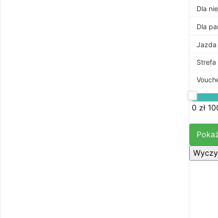
Dla nie
Dla pa
Jazda 
Strefa
Vouch
0 zł
10
Pokaż
Wyczyś