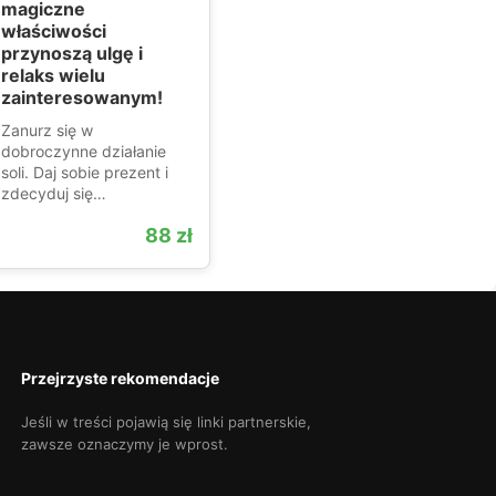
magiczne
właściwości
przynoszą ulgę i
relaks wielu
zainteresowanym!
Zanurz się w
dobroczynne działanie
soli. Daj sobie prezent i
zdecyduj się…
88 zł
Przejrzyste rekomendacje
Jeśli w treści pojawią się linki partnerskie,
zawsze oznaczymy je wprost.