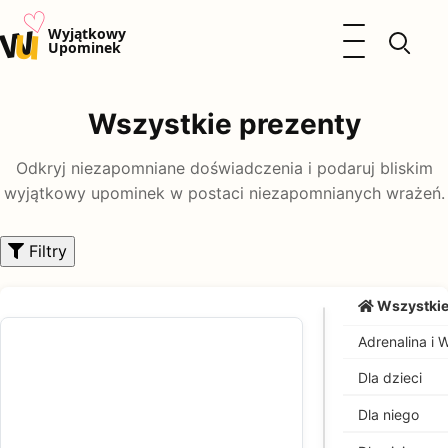
♡
w
u
Otwórz menu
Wyjątkowy
Upominek
Prezenty
Wszystkie prezenty
Dzieci
Kalendarz Imienin
Odkryj niezapomniane doświadczenia i podaruj bliskim
Kobieta
Mężczyzna
wyjątkowy upominek w postaci niezapomnianych wrażeń.
Okazje
Katalog prezentów
Filtry
Polityka prywatności
Wszystkie
Adrenalina i
Dla dzieci
Dla niego