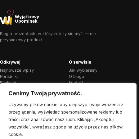
♡
w
u
Wyjątkowy
Upominek
Blog o prezentach, w których liczy się myśl — nie
przypadkowy produkt.
Odkrywaj
O serwisie
Najnowsze wpisy
Jak wybieramy
Poradniki
O blogu
Rankingi
Kontakt
Kalendarz okazji
Prywatność
Cenimy Twoją prywatność.
Używamy plików cookie, aby ulepszyć Twoje wrażenia z
przeglądania, wyświetlać spersonalizowane reklamy lub
Przejrzyste rekomendacje
treści oraz analizować nasz ruch. Klikając „Akceptuj
Jeśli w treści pojawią się linki partnerskie,
wszystkie”, wyrażasz zgodę na użycie przez nas plików
zawsze oznaczymy je wprost.
cookie.