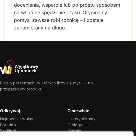
docenienia, wsparcia lub po prostu sposobem
na wspólne spędzenie czasu. Oryginalny
pomysł zawsze robi różnicę – i zostaje
zapamiętany na długo.
♡
w
u
Wyjątkowy
Upominek
Blog o prezentach, w których liczy się myśl — nie
przypadkowy produkt.
Odkrywaj
O serwisie
Najnowsze wpisy
Jak wybieramy
Poradniki
O blogu
Rankingi
Kontakt