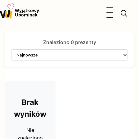
♡
w
u
Otwórz menu
Wyjątkowy
Upominek
Prezenty
Dzieci
Znaleziono 0 prezenty
Kalendarz Imienin
Kobieta
Mężczyzna
Okazje
Katalog prezentów
Polityka prywatności
Brak
wyników
Nie
znaleziono