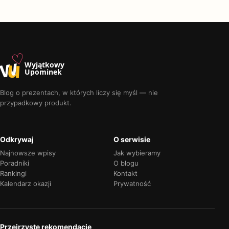
♡
w
u
Wyjątkowy
Upominek
Blog o prezentach, w których liczy się myśl — nie
przypadkowy produkt.
Odkrywaj
O serwisie
Najnowsze wpisy
Jak wybieramy
Poradniki
O blogu
Rankingi
Kontakt
Kalendarz okazji
Prywatność
Przejrzyste rekomendacje