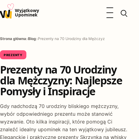
♡
w
u
Otwórz menu
Wyjątkowy
Upominek
Prezenty
Dzieci
Strona główna
Blog
Prezenty na 70 Urodziny dla Mężczyzny: Najlepsze Pomysł
Kalendarz Imienin
Kobieta
PREZENTY
Mężczyzna
Prezenty na 70 Urodziny
Okazje
Katalog prezentów
dla Mężczyzny: Najlepsze
Polityka prywatności
Pomysły i Inspiracje
Gdy nadchodzą 70 urodziny bliskiego mężczyzny,
wybór odpowiedniego prezentu może stanowić
wyzwanie. Oto kilka inspiracji, które pomogą Ci
znaleźć idealny upominek na ten wyjątkowy jubileusz.
Eleganckie i praktyczne prezenty Skrzynka na whisky