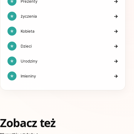
→
☆
Prezenty
→
☆
życzenia
→
☆
Kobieta
→
☆
Dzieci
→
☆
Urodziny
→
☆
Imieniny
Zobacz też