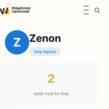
♡
w
u
Otwórz menu
Wyjątkowy
Upominek
Prezenty
Dzieci
Zenon
Kalendarz Imienin
Z
Kobieta
Mężczyzna
Imię męskie
Okazje
Katalog prezentów
Polityka prywatności
2
osób nosi to imię