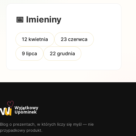
📅 Imieniny
12 kwietnia
23 czerwca
9 lipca
22 grudnia
♡
w
u
Wyjątkowy
Upominek
Blog o prezentach, w których liczy się myśl — nie
przypadkowy produkt.