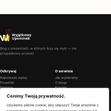
♡
w
u
Wyjątkowy
Upominek
Blog o prezentach, w których liczy się myśl — nie
przypadkowy produkt.
Odkrywaj
O serwisie
Najnowsze wpisy
Jak wybieramy
Poradniki
O blogu
Rankingi
Kontakt
Kalendarz okazji
Prywatność
Cenimy Twoją prywatność.
Używamy plików cookie, aby ulepszyć Twoje wrażenia z
przeglądania, wyświetlać spersonalizowane reklamy lub