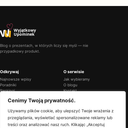
♡
w
u
Wyjątkowy
Upominek
Blog o prezentach, w których liczy się myśl — nie
przypadkowy produkt.
Odkrywaj
O serwisie
Najnowsze wpisy
Jak wybieramy
Poradniki
O blogu
Rankingi
Kontakt
Kalendarz okazji
Prywatność
Cenimy Twoją prywatność.
Używamy plików cookie, aby ulepszyć Twoje wrażenia z
przeglądania, wyświetlać spersonalizowane reklamy lub
Przejrzyste rekomendacje
treści oraz analizować nasz ruch. Klikając „Akceptuj