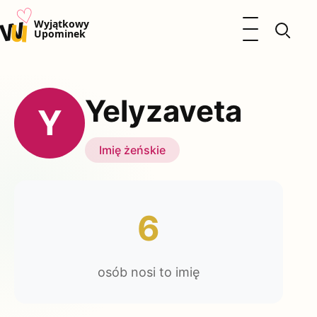
♡
w
u
Otwórz menu
Wyjątkowy
Upominek
Prezenty
Dzieci
Yelyzaveta
Kalendarz Imienin
Y
Kobieta
Mężczyzna
Imię żeńskie
Okazje
Katalog prezentów
Polityka prywatności
6
osób nosi to imię