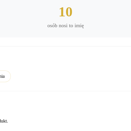
10
osób nosi to imię
nia
dukt.