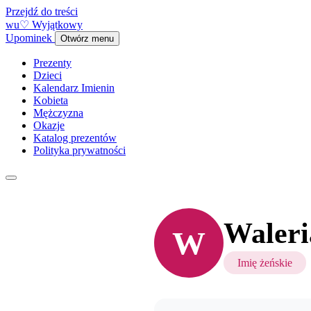
Przejdź do treści
w
u
♡
Wyjątkowy
Upominek
Otwórz menu
Prezenty
Dzieci
Kalendarz Imienin
Kobieta
Mężczyzna
Okazje
Katalog prezentów
Polityka prywatności
Waleri
W
Imię żeńskie