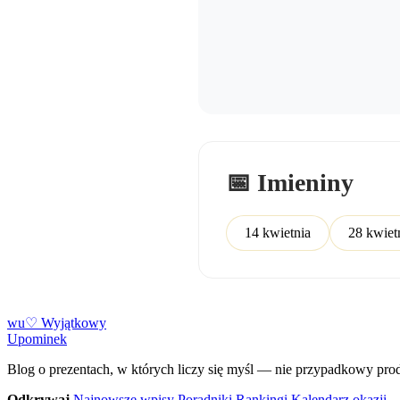
📅 Imieniny
14 kwietnia
28 kwiet
w
u
♡
Wyjątkowy
Upominek
Blog o prezentach, w których liczy się myśl — nie przypadkowy pro
Odkrywaj
Najnowsze wpisy
Poradniki
Rankingi
Kalendarz okazji