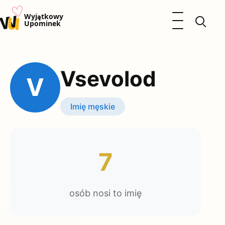
♡
w
u
Otwórz menu
Wyjątkowy
Upominek
Prezenty
Dzieci
Vsevolod
Kalendarz Imienin
V
Kobieta
Mężczyzna
Imię męskie
Okazje
Katalog prezentów
Polityka prywatności
7
osób nosi to imię