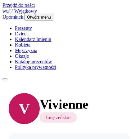
Przejdź do treści
w
u
♡
Wyjątkowy
Upominek
Otwórz menu
Prezenty
Dzieci
Kalendarz Imienin
Kobieta
Mężczyzna
Okazje
Katalog prezentów
Polityka prywatności
Vivienne
V
Imię żeńskie