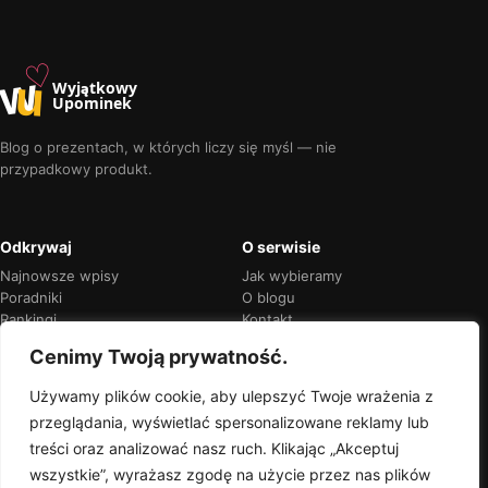
♡
w
u
Wyjątkowy
Upominek
Blog o prezentach, w których liczy się myśl — nie
przypadkowy produkt.
Odkrywaj
O serwisie
Najnowsze wpisy
Jak wybieramy
Poradniki
O blogu
Rankingi
Kontakt
Kalendarz okazji
Prywatność
Cenimy Twoją prywatność.
Używamy plików cookie, aby ulepszyć Twoje wrażenia z
przeglądania, wyświetlać spersonalizowane reklamy lub
Przejrzyste rekomendacje
treści oraz analizować nasz ruch. Klikając „Akceptuj
Jeśli w treści pojawią się linki partnerskie,
wszystkie”, wyrażasz zgodę na użycie przez nas plików
zawsze oznaczymy je wprost.