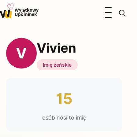
♡
w
u
Otwórz menu
Wyjątkowy
Upominek
Prezenty
Dzieci
Vivien
Kalendarz Imienin
V
Kobieta
Mężczyzna
Imię żeńskie
Okazje
Katalog prezentów
Polityka prywatności
15
osób nosi to imię