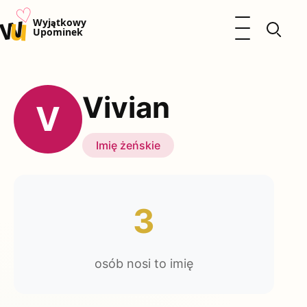
♡
w
u
Otwórz menu
Wyjątkowy
Upominek
Prezenty
Dzieci
Vivian
Kalendarz Imienin
V
Kobieta
Mężczyzna
Imię żeńskie
Okazje
Katalog prezentów
Polityka prywatności
3
osób nosi to imię