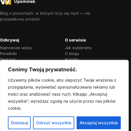
Upominek
Blog o prezentach, w których liczy się myśl — nie
przypadkowy produkt.
Odkrywaj
O serwisie
Najnowsze wpisy
Jak wybieramy
Poradniki
O blogu
Rankingi
Kontakt
Kalendarz okazji
Prywatność
Cenimy Twoją prywatność.
Używamy plików cookie, aby ulepszyć Twoje wrażenia z
przeglądania, wyświetlać spersonalizowane reklamy lub
Przejrzyste rekomendacje
treści oraz analizować nasz ruch. Klikając „Akceptuj
Jeśli w treści pojawią się linki partnerskie,
wszystkie”, wyrażasz zgodę na użycie przez nas plików
zawsze oznaczymy je wprost.
cookie.
Dostosuj
Odrzuć wszystkie
Akceptuj wszystkie
© 2026 Wyjątkowy Upominek