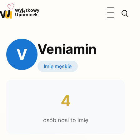
♡
w
u
Otwórz menu
Wyjątkowy
Upominek
Prezenty
Dzieci
Veniamin
Kalendarz Imienin
V
Kobieta
Mężczyzna
Imię męskie
Okazje
Katalog prezentów
Polityka prywatności
4
osób nosi to imię