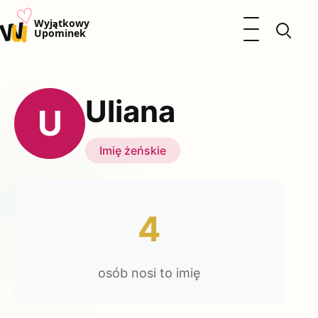
♡
w
u
Otwórz menu
Wyjątkowy
Upominek
Prezenty
Dzieci
Uliana
Kalendarz Imienin
U
Kobieta
Mężczyzna
Imię żeńskie
Okazje
Katalog prezentów
Polityka prywatności
4
osób nosi to imię