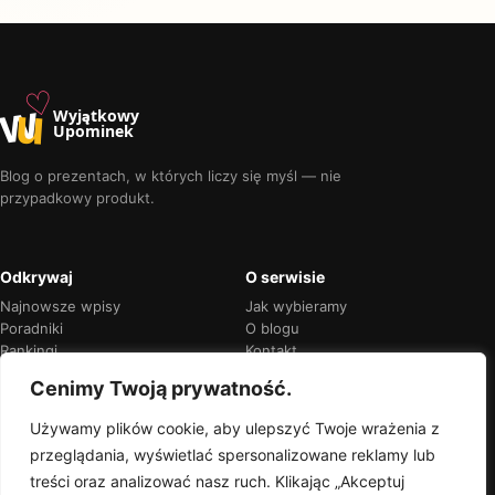
♡
w
u
Wyjątkowy
Upominek
Blog o prezentach, w których liczy się myśl — nie
przypadkowy produkt.
Odkrywaj
O serwisie
Najnowsze wpisy
Jak wybieramy
Poradniki
O blogu
Rankingi
Kontakt
Kalendarz okazji
Prywatność
Cenimy Twoją prywatność.
Używamy plików cookie, aby ulepszyć Twoje wrażenia z
przeglądania, wyświetlać spersonalizowane reklamy lub
Przejrzyste rekomendacje
treści oraz analizować nasz ruch. Klikając „Akceptuj