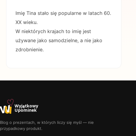
Imię Tina stało się popularne w latach 60.
XX wieku.
W niektórych krajach to imię jest
używane jako samodzielne, a nie jako
zdrobnienie.
♡
w
u
Wyjątkowy
Upominek
Blog o prezentach, w których liczy się myśl — nie
przypadkowy produkt.