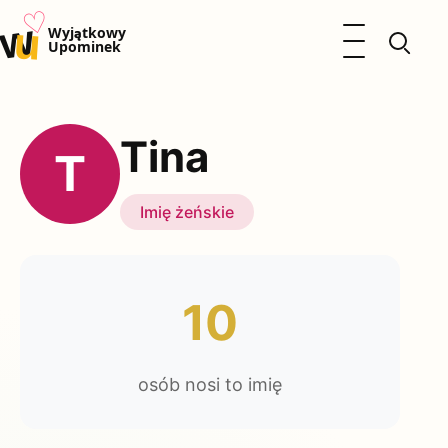
♡
w
u
Otwórz menu
Wyjątkowy
Upominek
Prezenty
Dzieci
Tina
Kalendarz Imienin
T
Kobieta
Mężczyzna
Imię żeńskie
Okazje
Katalog prezentów
Polityka prywatności
10
osób nosi to imię