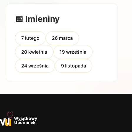
📅 Imieniny
7 lutego
26 marca
20 kwietnia
19 września
24 września
9 listopada
♡
w
u
Wyjątkowy
Upominek