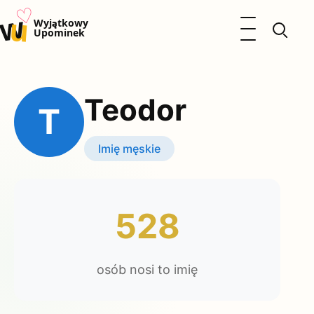
♡
w
u
Otwórz menu
Wyjątkowy
Upominek
Prezenty
Dzieci
Teodor
Kalendarz Imienin
T
Kobieta
Mężczyzna
Imię męskie
Okazje
Katalog prezentów
Polityka prywatności
528
osób nosi to imię