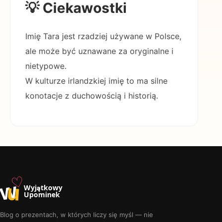
💡 Ciekawostki
Imię Tara jest rzadziej używane w Polsce,
ale może być uznawane za oryginalne i
nietypowe.
W kulturze irlandzkiej imię to ma silne
konotacje z duchowością i historią.
♡
w
u
Wyjątkowy
Upominek
Blog o prezentach, w których liczy się myśl — nie