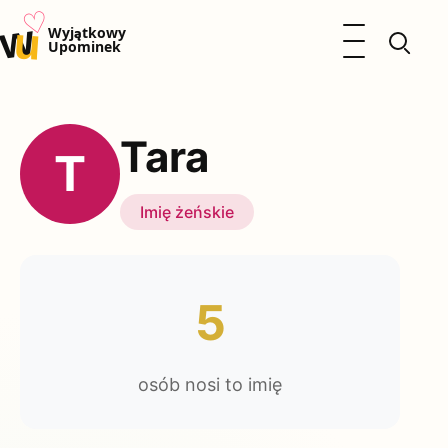
♡
w
u
Otwórz menu
Wyjątkowy
Upominek
Prezenty
Dzieci
Tara
Kalendarz Imienin
T
Kobieta
Mężczyzna
Imię żeńskie
Okazje
Katalog prezentów
Polityka prywatności
5
osób nosi to imię