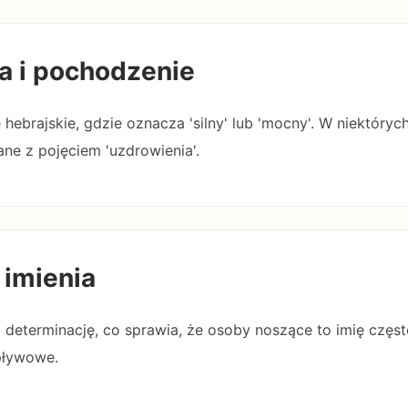
a i pochodzenie
hebrajskie, gdzie oznacza 'silny' lub 'mocny'. W niektórych
ne z pojęciem 'uzdrowienia'.
 imienia
 i determinację, co sprawia, że osoby noszące to imię częs
wpływowe.