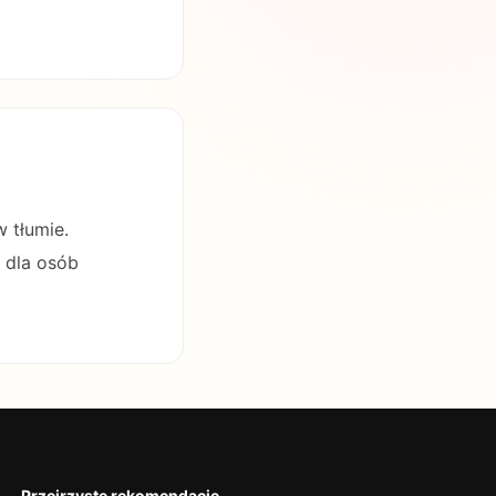
w tłumie.
e dla osób
Przejrzyste rekomendacje