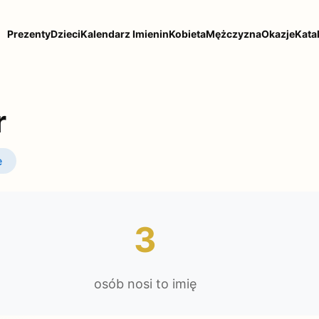
Prezenty
Dzieci
Kalendarz Imienin
Kobieta
Mężczyzna
Okazje
Kata
r
e
3
osób nosi to imię