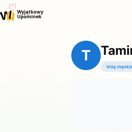
♡
w
u
Wyjątkowy
Upominek
Tami
T
Imię męski