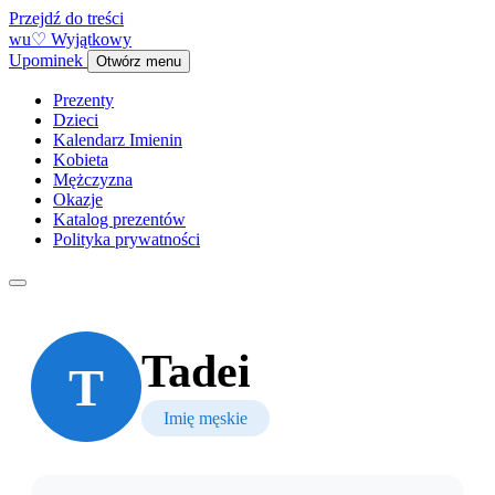
Przejdź do treści
w
u
♡
Wyjątkowy
Upominek
Otwórz menu
Prezenty
Dzieci
Kalendarz Imienin
Kobieta
Mężczyzna
Okazje
Katalog prezentów
Polityka prywatności
Tadei
T
Imię męskie