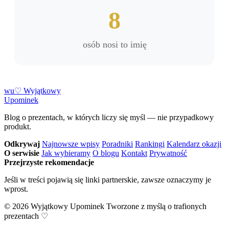
8
osób nosi to imię
w
u
♡
Wyjątkowy
Upominek
Blog o prezentach, w których liczy się myśl — nie przypadkowy
produkt.
Odkrywaj
Najnowsze wpisy
Poradniki
Rankingi
Kalendarz okazji
O serwisie
Jak wybieramy
O blogu
Kontakt
Prywatność
Przejrzyste rekomendacje
Jeśli w treści pojawią się linki partnerskie, zawsze oznaczymy je
wprost.
© 2026 Wyjątkowy Upominek
Tworzone z myślą o trafionych
prezentach ♡