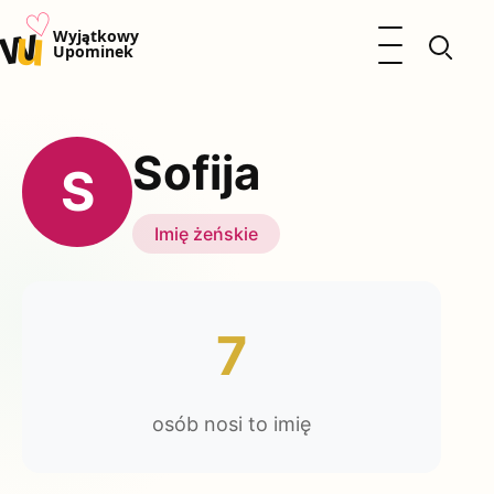
♡
w
u
Otwórz menu
Wyjątkowy
Upominek
Prezenty
Dzieci
Sofija
Kalendarz Imienin
S
Kobieta
Mężczyzna
Imię żeńskie
Okazje
Katalog prezentów
Polityka prywatności
7
osób nosi to imię