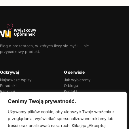
♡
w
u
Wyjątkowy
Upominek
Blog o prezentach, w których liczy się myśl — nie
przypadkowy produkt.
Odkrywaj
O serwisie
Najnowsze wpisy
Jak wybieramy
Poradniki
O blogu
Rankingi
Kontakt
Kalendarz okazji
Prywatność
Cenimy Twoją prywatność.
Używamy plików cookie, aby ulepszyć Twoje wrażenia z
przeglądania, wyświetlać spersonalizowane reklamy lub
Przejrzyste rekomendacje
treści oraz analizować nasz ruch. Klikając „Akceptuj