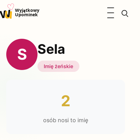
♡
w
u
Otwórz menu
Wyjątkowy
Upominek
Prezenty
Dzieci
Sela
Kalendarz Imienin
S
Kobieta
Mężczyzna
Imię żeńskie
Okazje
Katalog prezentów
Polityka prywatności
2
osób nosi to imię