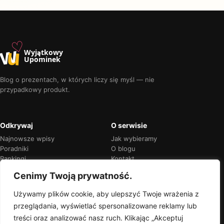
♡
w
u
Wyjątkowy
Upominek
Blog o prezentach, w których liczy się myśl — nie
przypadkowy produkt.
Odkrywaj
O serwisie
Najnowsze wpisy
Jak wybieramy
Poradniki
O blogu
Rankingi
Kontakt
Kalendarz okazji
Prywatność
Cenimy Twoją prywatność.
Używamy plików cookie, aby ulepszyć Twoje wrażenia z
przeglądania, wyświetlać spersonalizowane reklamy lub
Przejrzyste rekomendacje
treści oraz analizować nasz ruch. Klikając „Akceptuj