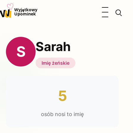
♡
w
u
Otwórz menu
Wyjątkowy
Upominek
Prezenty
Dzieci
Sarah
Kalendarz Imienin
S
Kobieta
Mężczyzna
Imię żeńskie
Okazje
Katalog prezentów
Polityka prywatności
5
osób nosi to imię