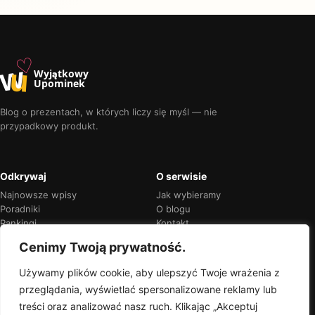
♡
w
u
Wyjątkowy
Upominek
Blog o prezentach, w których liczy się myśl — nie
przypadkowy produkt.
Odkrywaj
O serwisie
Najnowsze wpisy
Jak wybieramy
Poradniki
O blogu
Rankingi
Kontakt
Kalendarz okazji
Prywatność
Cenimy Twoją prywatność.
Używamy plików cookie, aby ulepszyć Twoje wrażenia z
przeglądania, wyświetlać spersonalizowane reklamy lub
Przejrzyste rekomendacje
treści oraz analizować nasz ruch. Klikając „Akceptuj