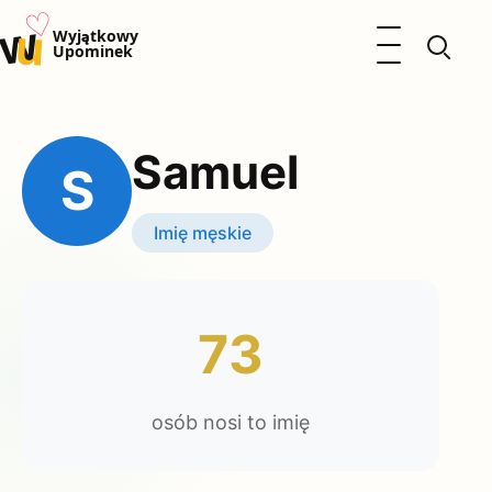
♡
w
u
Otwórz menu
Wyjątkowy
Upominek
Prezenty
Dzieci
Samuel
Kalendarz Imienin
S
Kobieta
Mężczyzna
Imię męskie
Okazje
Katalog prezentów
Polityka prywatności
73
osób nosi to imię