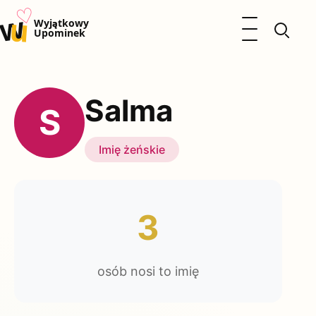
♡
w
u
Otwórz menu
Wyjątkowy
Upominek
Prezenty
Dzieci
Salma
Kalendarz Imienin
S
Kobieta
Mężczyzna
Imię żeńskie
Okazje
Katalog prezentów
Polityka prywatności
3
osób nosi to imię