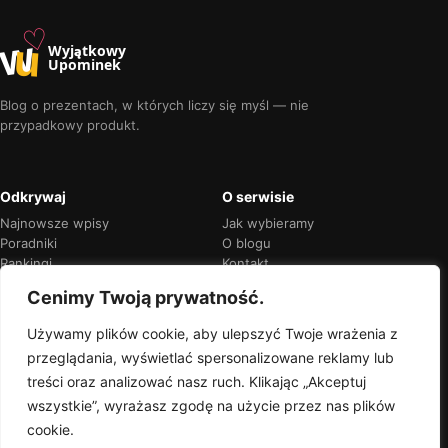
♡
w
u
Wyjątkowy
Upominek
Blog o prezentach, w których liczy się myśl — nie
przypadkowy produkt.
Odkrywaj
O serwisie
Najnowsze wpisy
Jak wybieramy
Poradniki
O blogu
Rankingi
Kontakt
Kalendarz okazji
Prywatność
Cenimy Twoją prywatność.
Używamy plików cookie, aby ulepszyć Twoje wrażenia z
przeglądania, wyświetlać spersonalizowane reklamy lub
Przejrzyste rekomendacje
treści oraz analizować nasz ruch. Klikając „Akceptuj
Jeśli w treści pojawią się linki partnerskie,
wszystkie”, wyrażasz zgodę na użycie przez nas plików
zawsze oznaczymy je wprost.
cookie.