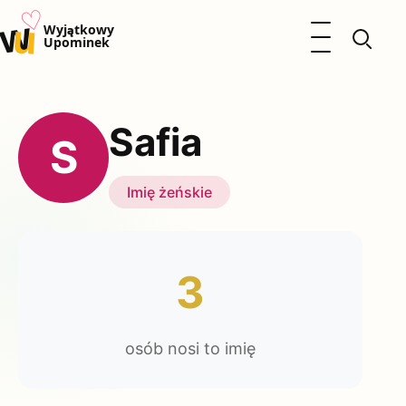
♡
w
u
Otwórz menu
Wyjątkowy
Upominek
Prezenty
Dzieci
Safia
Kalendarz Imienin
S
Kobieta
Mężczyzna
Imię żeńskie
Okazje
Katalog prezentów
Polityka prywatności
3
osób nosi to imię