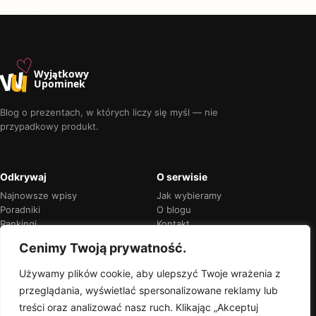
♡
w
u
Wyjątkowy
Upominek
Blog o prezentach, w których liczy się myśl — nie
przypadkowy produkt.
Odkrywaj
O serwisie
Najnowsze wpisy
Jak wybieramy
Poradniki
O blogu
Rankingi
Kontakt
Kalendarz okazji
Prywatność
Cenimy Twoją prywatność.
Używamy plików cookie, aby ulepszyć Twoje wrażenia z
przeglądania, wyświetlać spersonalizowane reklamy lub
Przejrzyste rekomendacje
treści oraz analizować nasz ruch. Klikając „Akceptuj