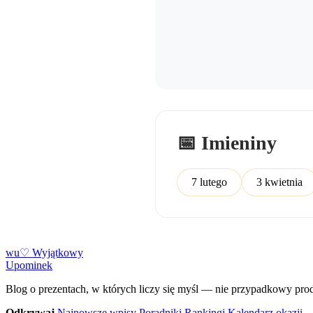
📅 Imieniny
7 lutego
3 kwietnia
w
u
♡
Wyjątkowy
Upominek
Blog o prezentach, w których liczy się myśl — nie przypadkowy pro
Odkrywaj
Najnowsze wpisy
Poradniki
Rankingi
Kalendarz okazji