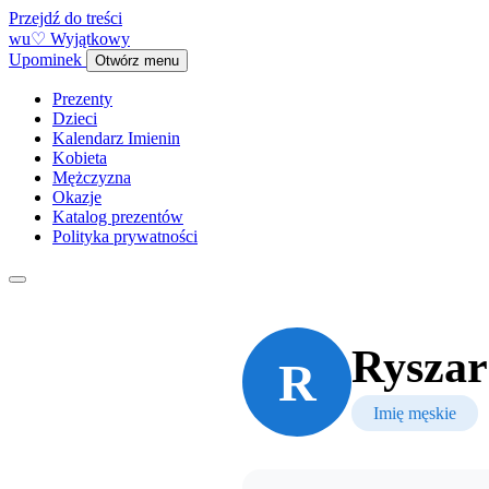
Przejdź do treści
w
u
♡
Wyjątkowy
Upominek
Otwórz menu
Prezenty
Dzieci
Kalendarz Imienin
Kobieta
Mężczyzna
Okazje
Katalog prezentów
Polityka prywatności
Rysza
R
Imię męskie