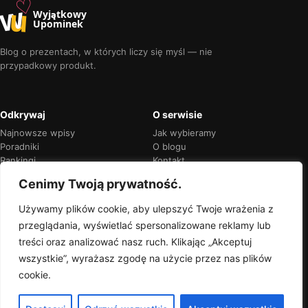
♡
w
u
Wyjątkowy
Upominek
Blog o prezentach, w których liczy się myśl — nie
przypadkowy produkt.
Odkrywaj
O serwisie
Najnowsze wpisy
Jak wybieramy
Poradniki
O blogu
Rankingi
Kontakt
Kalendarz okazji
Prywatność
Cenimy Twoją prywatność.
Używamy plików cookie, aby ulepszyć Twoje wrażenia z
przeglądania, wyświetlać spersonalizowane reklamy lub
Przejrzyste rekomendacje
treści oraz analizować nasz ruch. Klikając „Akceptuj
Jeśli w treści pojawią się linki partnerskie,
wszystkie”, wyrażasz zgodę na użycie przez nas plików
zawsze oznaczymy je wprost.
cookie.