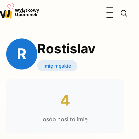
♡
w
u
Otwórz menu
Wyjątkowy
Upominek
Prezenty
Dzieci
Rostislav
Kalendarz Imienin
R
Kobieta
Mężczyzna
Imię męskie
Okazje
Katalog prezentów
Polityka prywatności
4
osób nosi to imię