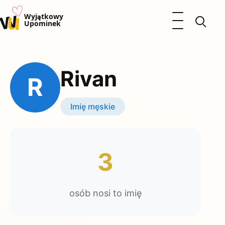
♡
w
u
Otwórz menu
Wyjątkowy
Upominek
Prezenty
Dzieci
Rivan
Kalendarz Imienin
R
Kobieta
Mężczyzna
Imię męskie
Okazje
Katalog prezentów
Polityka prywatności
3
osób nosi to imię