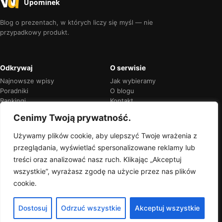
Upominek
Blog o prezentach, w których liczy się myśl — nie
przypadkowy produkt.
Odkrywaj
O serwisie
Najnowsze wpisy
Jak wybieramy
Poradniki
O blogu
Rankingi
Kontakt
Kalendarz okazji
Prywatność
Cenimy Twoją prywatność.
Używamy plików cookie, aby ulepszyć Twoje wrażenia z
przeglądania, wyświetlać spersonalizowane reklamy lub
Przejrzyste rekomendacje
treści oraz analizować nasz ruch. Klikając „Akceptuj
Jeśli w treści pojawią się linki partnerskie,
wszystkie”, wyrażasz zgodę na użycie przez nas plików
zawsze oznaczymy je wprost.
cookie.
Dostosuj
Odrzuć wszystkie
Akceptuj wszystkie
© 2026 Wyjątkowy Upominek