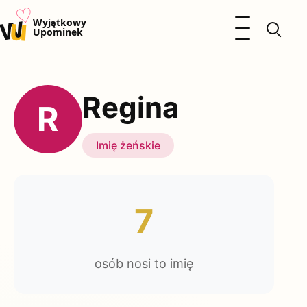
♡
w
u
Otwórz menu
Wyjątkowy
Upominek
Prezenty
Dzieci
Regina
Kalendarz Imienin
R
Kobieta
Mężczyzna
Imię żeńskie
Okazje
Katalog prezentów
Polityka prywatności
7
osób nosi to imię