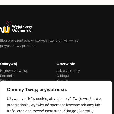
♡
w
u
Wyjątkowy
Upominek
Blog o prezentach, w których liczy się myśl — nie
przypadkowy produkt.
Odkrywaj
O serwisie
Najnowsze wpisy
Jak wybieramy
Poradniki
O blogu
Rankingi
Kontakt
Kalendarz okazji
Prywatność
Cenimy Twoją prywatność.
Używamy plików cookie, aby ulepszyć Twoje wrażenia z
przeglądania, wyświetlać spersonalizowane reklamy lub
Przejrzyste rekomendacje
treści oraz analizować nasz ruch. Klikając „Akceptuj