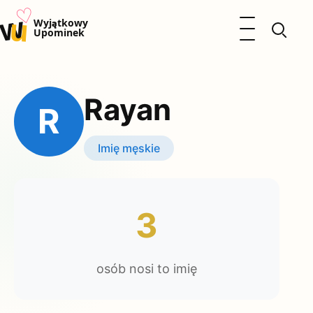
♡
w
u
Otwórz menu
Wyjątkowy
Upominek
Prezenty
Dzieci
Rayan
Kalendarz Imienin
R
Kobieta
Mężczyzna
Imię męskie
Okazje
Katalog prezentów
Polityka prywatności
3
osób nosi to imię