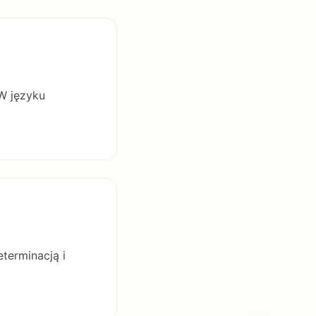
 W języku
terminacją i