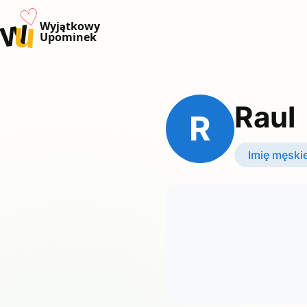
♡
w
u
Wyjątkowy
Upominek
Raul
R
Imię męski