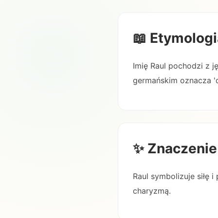
📖 Etymologi
Imię Raul pochodzi z j
germańskim oznacza 'do
✨ Znaczenie
Raul symbolizuje siłę 
charyzmą.