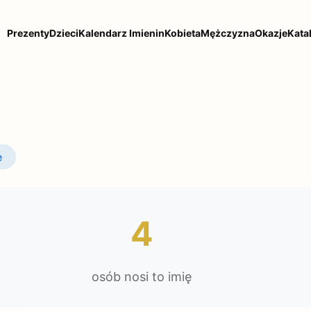
Prezenty
Dzieci
Kalendarz Imienin
Kobieta
Mężczyzna
Okazje
Kata
e
4
osób nosi to imię