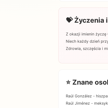
💝 Życzenia
Z okazji imienin życzę
Niech każdy dzień przy
Zdrowia, szczęścia i mi
⭐ Znane oso
Raúl González - hiszpa
Raúl Jiménez - meksyk