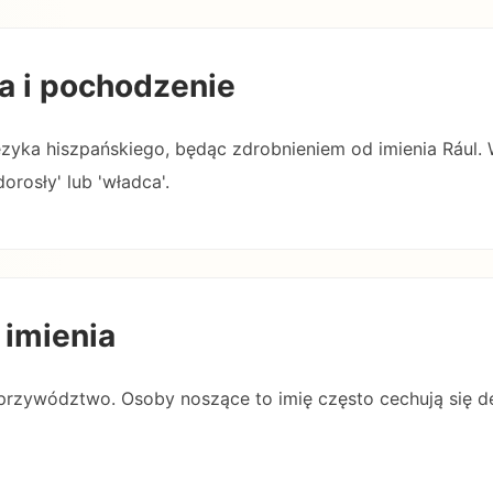
a i pochodzenie
ęzyka hiszpańskiego, będąc zdrobnieniem od imienia Rául.
rosły' lub 'władca'.
 imienia
i przywództwo. Osoby noszące to imię często cechują się de