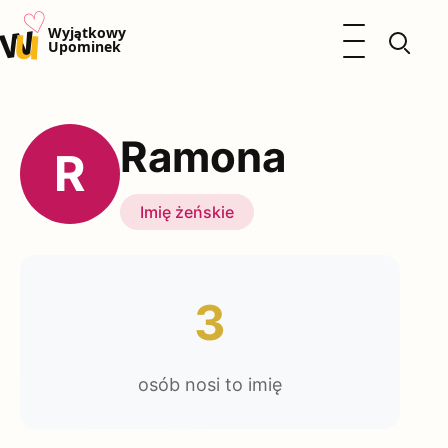
♡
w
u
Otwórz menu
Wyjątkowy
Upominek
Prezenty
Dzieci
Ramona
Kalendarz Imienin
R
Kobieta
Mężczyzna
Imię żeńskie
Okazje
Katalog prezentów
Polityka prywatności
3
osób nosi to imię