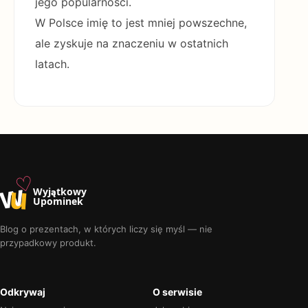
jego popularności.
W Polsce imię to jest mniej powszechne,
ale zyskuje na znaczeniu w ostatnich
latach.
♡
w
u
Wyjątkowy
Upominek
Blog o prezentach, w których liczy się myśl — nie
przypadkowy produkt.
Odkrywaj
O serwisie