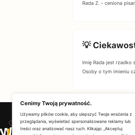
Rada Z. - ceniona pisar
💡 Ciekawos
Imię Rada jest rzadko 
Osoby o tym imieniu c
Cenimy Twoją prywatność.
Używamy plików cookie, aby ulepszyć Twoje wrażenia z
♡
przeglądania, wyświetlać spersonalizowane reklamy lub
w
u
Od
Wyjątkowy
treści oraz analizować nasz ruch. Klikając „Akceptuj
Upominek
Na