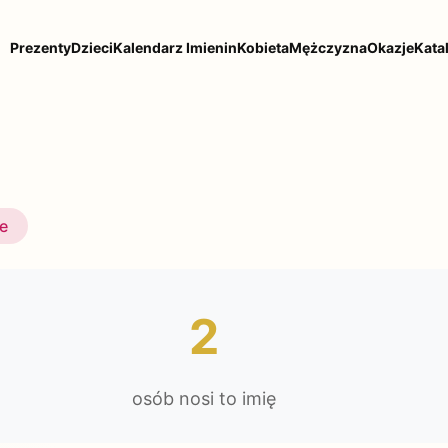
Prezenty
Dzieci
Kalendarz Imienin
Kobieta
Mężczyzna
Okazje
Kata
ie
2
osób nosi to imię