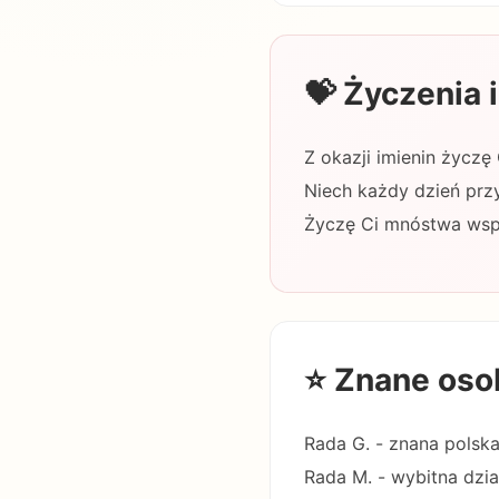
💝 Życzenia
Z okazji imienin życzę 
Niech każdy dzień przy
Życzę Ci mnóstwa wspan
⭐ Znane oso
Rada G. - znana polska
Rada M. - wybitna dzia