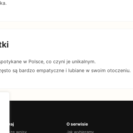
ka.
tki
spotykane w Polsce, co czyni je unikalnym.
zęsto są bardzo empatyczne i lubiane w swoim otoczeniu.
krywaj
O serwisie
jnowsze wpisy
Jak wybieramy