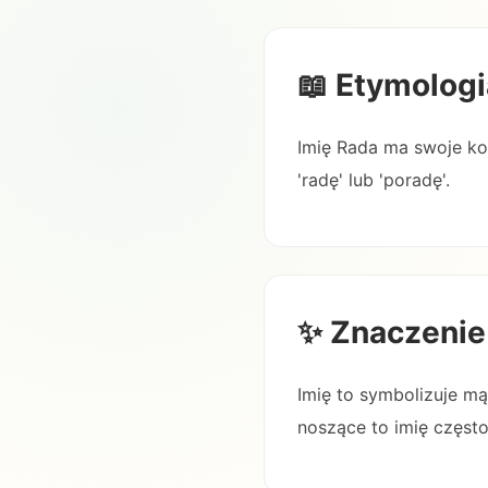
📖 Etymologi
Imię Rada ma swoje ko
'radę' lub 'poradę'.
✨ Znaczenie
Imię to symbolizuje m
noszące to imię często