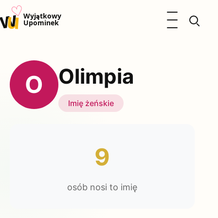
♡
w
u
Otwórz menu
Wyjątkowy
Upominek
Prezenty
Dzieci
Olimpia
Kalendarz Imienin
O
Kobieta
Mężczyzna
Imię żeńskie
Okazje
Katalog prezentów
Polityka prywatności
9
osób nosi to imię