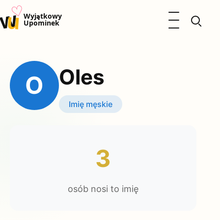
♡
w
u
Otwórz menu
Wyjątkowy
Upominek
Prezenty
Dzieci
Oles
Kalendarz Imienin
O
Kobieta
Mężczyzna
Imię męskie
Okazje
Katalog prezentów
Polityka prywatności
3
osób nosi to imię