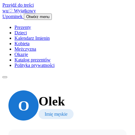
Przejdź do treści
w
u
♡
Wyjątkowy
Upominek
Otwórz menu
Prezenty
Dzieci
Kalendarz Imienin
Kobieta
Mężczyzna
Okazje
Katalog prezentów
Polityka prywatności
Olek
O
Imię męskie