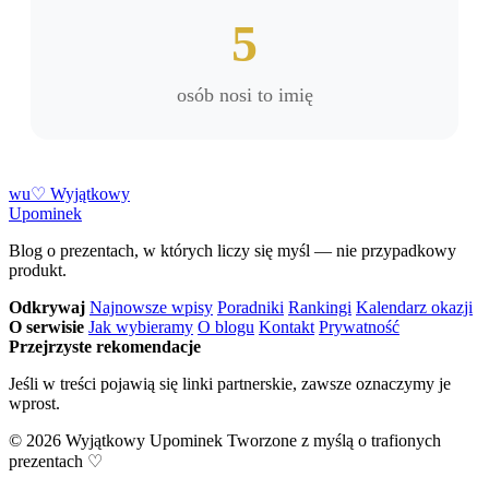
5
osób nosi to imię
w
u
♡
Wyjątkowy
Upominek
Blog o prezentach, w których liczy się myśl — nie przypadkowy
produkt.
Odkrywaj
Najnowsze wpisy
Poradniki
Rankingi
Kalendarz okazji
O serwisie
Jak wybieramy
O blogu
Kontakt
Prywatność
Przejrzyste rekomendacje
Jeśli w treści pojawią się linki partnerskie, zawsze oznaczymy je
wprost.
© 2026 Wyjątkowy Upominek
Tworzone z myślą o trafionych
prezentach ♡