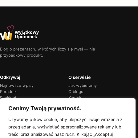
♡
w
u
Wyjątkowy
Upominek
Blog o prezentach, w których liczy się myśl — nie
przypadkowy produkt.
Odkrywaj
O serwisie
Najnowsze wpisy
Jak wybieramy
Poradniki
O blogu
Rankingi
Kontakt
Kalendarz okazji
Prywatność
Cenimy Twoją prywatność.
Używamy plików cookie, aby ulepszyć Twoje wrażenia z
przeglądania, wyświetlać spersonalizowane reklamy lub
Przejrzyste rekomendacje
treści oraz analizować nasz ruch. Klikając „Akceptuj