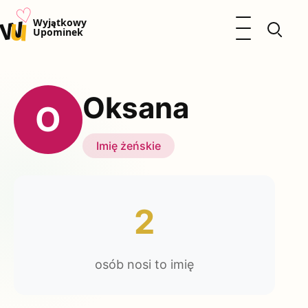
♡
w
u
Otwórz menu
Wyjątkowy
Upominek
Prezenty
Dzieci
Oksana
Kalendarz Imienin
O
Kobieta
Mężczyzna
Imię żeńskie
Okazje
Katalog prezentów
Polityka prywatności
2
osób nosi to imię