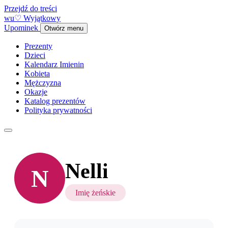
Przejdź do treści
w
u
♡
Wyjątkowy
Upominek
Otwórz menu
Prezenty
Dzieci
Kalendarz Imienin
Kobieta
Mężczyzna
Okazje
Katalog prezentów
Polityka prywatności
Nelli
N
Imię żeńskie