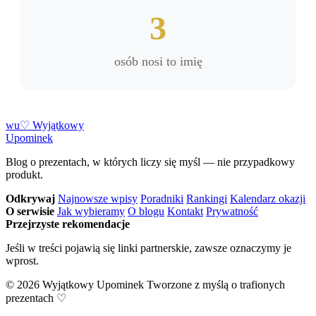
3
osób nosi to imię
w
u
♡
Wyjątkowy
Upominek
Blog o prezentach, w których liczy się myśl — nie przypadkowy
produkt.
Odkrywaj
Najnowsze wpisy
Poradniki
Rankingi
Kalendarz okazji
O serwisie
Jak wybieramy
O blogu
Kontakt
Prywatność
Przejrzyste rekomendacje
Jeśli w treści pojawią się linki partnerskie, zawsze oznaczymy je
wprost.
© 2026 Wyjątkowy Upominek
Tworzone z myślą o trafionych
prezentach ♡