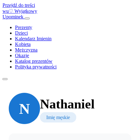
Przejdź do treści
w
u
♡
Wyjątkowy
Upominek
Otwórz
menu
Prezenty
Dzieci
Kalendarz Imienin
Kobieta
Mężczyzna
Okazje
Katalog prezentów
Polityka prywatności
Nathaniel
N
Imię męskie