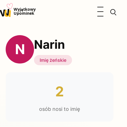
♡
w
u
Otwórz menu
Wyjątkowy
Upominek
Prezenty
Dzieci
Narin
Kalendarz Imienin
N
Kobieta
Mężczyzna
Imię żeńskie
Okazje
Katalog prezentów
Polityka prywatności
2
osób nosi to imię