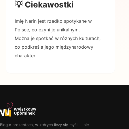
💡 Ciekawostki
Imię Narin jest rzadko spotykane w
Polsce, co czyni je unikalnym.
Można je spotkać w różnych kulturach,
co podkreśla jego międzynarodowy
charakter.
♡
w
u
Wyjątkowy
Upominek
Blog o prezentach, w których liczy się myśl — nie